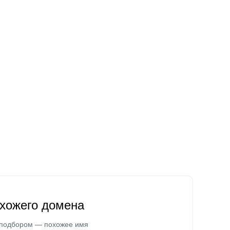
охожего домена
 подбором — похожее имя