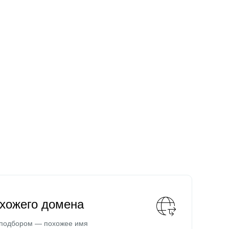
охожего домена
 подбором — похожее имя