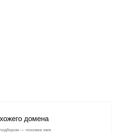
охожего домена
 подбором — похожее имя